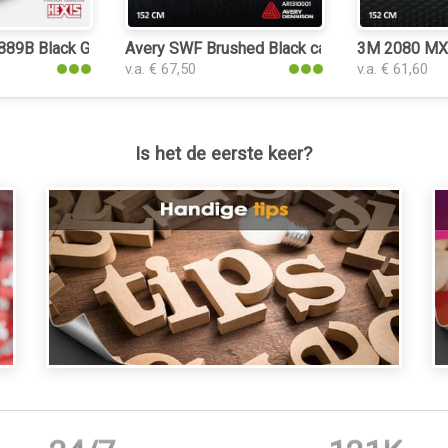
9B Black Grain Leather Gloss car wrap folie
Avery SWF Brushed Black car wrap folie
3M 2080 MX12
v.a. € 67,50
v.a. € 61,60
Is het de eerste keer?