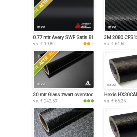
0.77 mtr Avery SWF Satin Black
3M 2080 CFS12 
v.a. € 19,80
v.a. € 61,60
30 mtr Glans zwart overstock
Hexis HX30CAF8
v.a. € 242,50
v.a. € 65,25