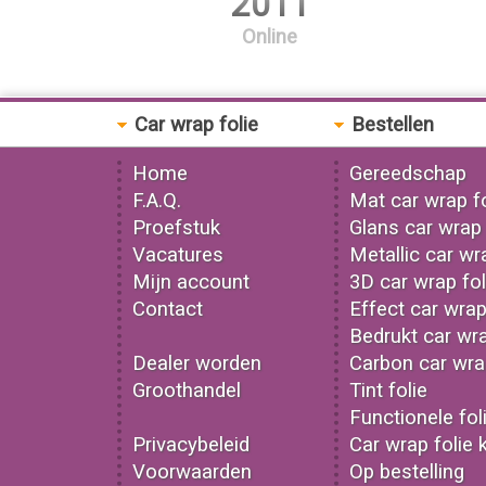
2011
Online
Car wrap folie
Bestellen
Home
Gereedschap
F.A.Q.
Mat car wrap fo
Proefstuk
Glans car wrap 
Vacatures
Metallic car wr
Mijn account
3D car wrap fol
Contact
Effect car wrap
Bedrukt car wra
Dealer worden
Carbon car wrap
Groothandel
Tint folie
Functionele fol
Privacybeleid
Car wrap folie 
Voorwaarden
Op bestelling