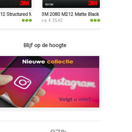
 Structured Matrix Black car wrap folie
3M 2080 M212 Matte Black Metallic car wra
v.a. € 35,42
Blijf op de hoogte