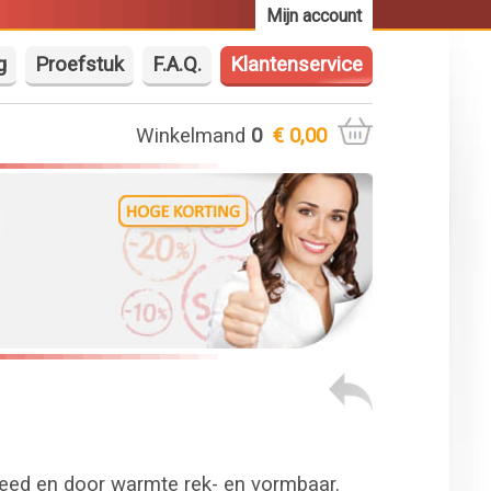
Mijn account
g
Proefstuk
F.A.Q.
Klantenservice
Winkelmand
0
€ 0,00
reed en door warmte rek- en vormbaar.