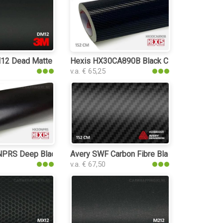
2 Dead Matte Black car wrap folie
Hexis HX30CA890B Black Carbon Gloss car 
v.a. € 65,25
RS Deep Black Satin car wrap folie
Avery SWF Carbon Fibre Black car wrap foli
v.a. € 67,50