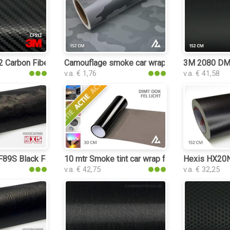
Carbon Fiber Black car wrap folie
Camouflage smoke car wrap folie
3M 2080 DM1
v.a. € 1,76
v.a. € 41,58
9S Black Forged Carbon car wrap folie
10 mtr Smoke tint car wrap folie
Hexis HX20NP
v.a. € 42,75
v.a. € 32,25