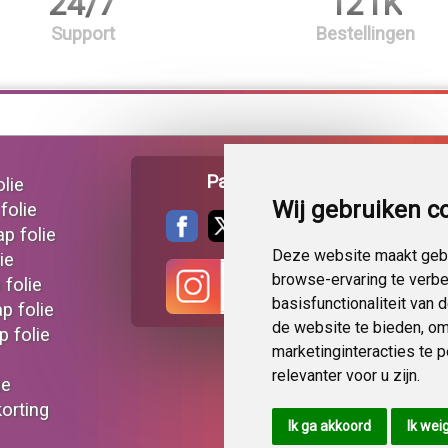
24/7
121K
Support
Bestellingen
Pagina delen
lie
Wij gebruiken c
folie
ap folie
Deze website maakt gebr
ie
browse-ervaring te verb
 folie
basisfunctionaliteit van
p folie
de website te bieden
,
om
 folie
marketinginteracties te 
relevanter voor u zijn
.
ie
korting
Ik ga akkoord
Ik wei