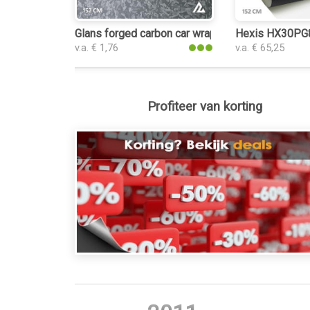
Glans forged carbon car wrap folie
Hexis HX30PG88
v.a. € 1,76
v.a. € 65,25
Profiteer van korting