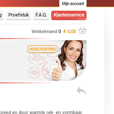
Mijn account
g
Proefstuk
F.A.Q.
Klantenservice
Winkelmand
0
€ 0,00
breed en door warmte rek- en vormbaar.