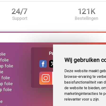
24/7
121K
Support
Bestellingen
Pagina delen
lie
Wij gebruiken c
folie
ap folie
Deze website maakt gebr
ie
browse-ervaring te verb
 folie
basisfunctionaliteit van
p folie
de website te bieden
,
om
 folie
marketinginteracties te 
relevanter voor u zijn
.
ie