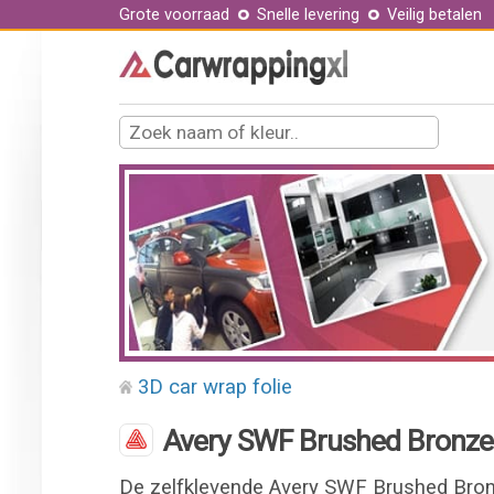
Grote voorraad
Snelle levering
Veilig betalen
3D car wrap folie
Avery SWF Brushed Bronze 
De zelfklevende Avery SWF Brushed Bronz