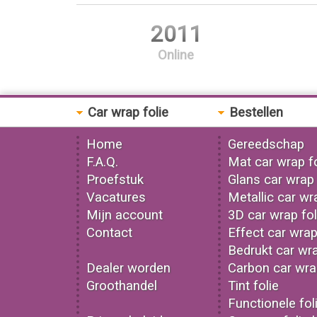
2011
Online
Car wrap folie
Bestellen
Home
Gereedschap
F.A.Q.
Mat car wrap fo
Proefstuk
Glans car wrap 
Vacatures
Metallic car wr
Mijn account
3D car wrap fol
Contact
Effect car wrap
Bedrukt car wra
Dealer worden
Carbon car wrap
Groothandel
Tint folie
Functionele fol