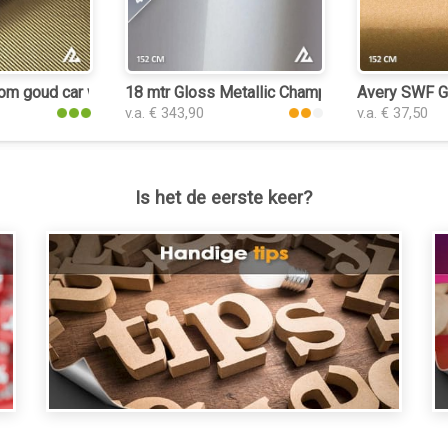
om goud car wrap folie
18 mtr Gloss Metallic Champagne Gold 3055 ca
Avery SWF Gl
v.a. € 343,90
v.a. € 37,50
Is het de eerste keer?