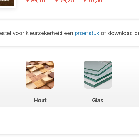
€ 89,10
€ 79,20
€ 67,50
stel voor kleurzekerheid een
proefstuk
of download 
Hout
Glas