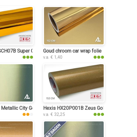
CH07B Super Chrome Gold Gloss car wrap folie
Goud chroom car wrap folie
v.a. € 1,40
folie
Metallic City Gold Shift 3166 car wrap folie
Hexis HX20P001B Zeus Gold Gloss car wrap
v.a. € 32,25