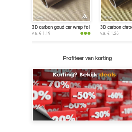
3D carbon goud car wrap folie
3D carbon chro
v.a. € 1,19
v.a. € 1,26
Profiteer van korting