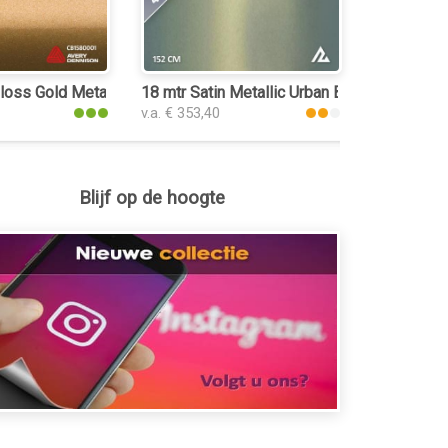
r wrap folie
oss Gold Metallic car wrap folie
18 mtr Satin Metallic Urban Bamboo 3102 ca
v.a. € 353,40
Blijf op de hoogte