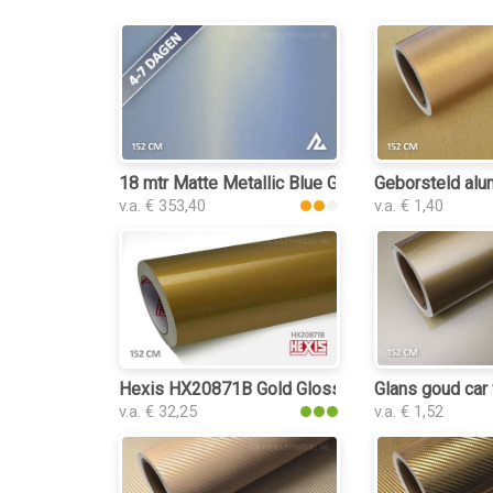
18 mtr Matte Metallic Blue Gold 3082 car wrap fo
Geborsteld alu
v.a. € 353,40
v.a. € 1,40
Hexis HX20871B Gold Gloss car wrap folie
Glans goud car 
v.a. € 32,25
v.a. € 1,52