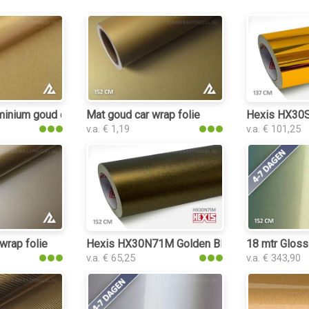
lie
minium goud car wrap folie
Mat goud car wrap folie
Hexis HX30S
v.a. € 1,19
v.a. € 101,25
wrap folie
Hexis HX30N71M Golden Black Matt car wrap 
18 mtr Gloss 
v.a. € 65,25
v.a. € 343,90