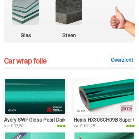
Glas
Steen
Car wrap folie
Overzicht
Avery SWF Gloss Pearl Dark Green car wrap folie
Hexis HX30SCH09B Super Chro
v.a. € 37,50
v.a. € 101,25