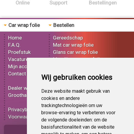
Online
Support
Bestellingen
Car wrap folie
Bestellen
Home
Gereedschap
F.A.Q.
Mat car wrap folie
Proefstuk
Glans car wrap folie
Vacatures
Metallic car wrap folie
Mijn account
3D car wrap folie
Contact
Effect car wrap folie
Wij gebruiken cookies
Bedrukt car wrap folie
Dealer worden
Carbon car wrap folie
Deze website maakt gebruik van
Groothandel
Tint folie
cookies en andere
Functionele folie
trackingtechnologieën om uw
Privacybeleid
Car wrap folie korting
browse-ervaring te verbeteren voor
Voorwaarden
Op bestelling
de volgende doeleinden:
om de
basisfunctionaliteit van de website
Pagina delen