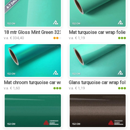
18 mtr Gloss Mint Green 3235 car wrap folie
Mat turquoise car wrap folie
v.a. € 334,40
v.a. € 1,19
Mat chroom turquoise car wrap folie
Glans turquoise car wrap folie
v.a. € 1,60
v.a. € 1,19