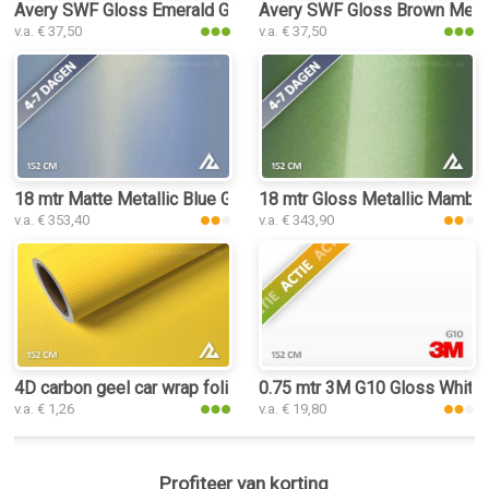
Avery SWF Gloss Emerald Green car wrap folie
Avery SWF Gloss Brown Metall
v.a. € 37,50
v.a. € 37,50
18 mtr Matte Metallic Blue Gold 3082 car wrap folie
18 mtr Gloss Metallic Mamba 
v.a. € 353,40
v.a. € 343,90
4D carbon geel car wrap folie
0.75 mtr 3M G10 Gloss White
v.a. € 1,26
v.a. € 19,80
Profiteer van korting