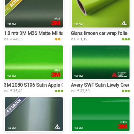
1.8 mtr 3M M26 Matte Military Green
Glans limoen car wrap folie
v.a. € 44,55
v.a. € 1,19
3M 2080 S196 Satin Apple Green car wrap folie
Avery SWF Satin Lively Green M
v.a. € 35,42
v.a. € 37,50