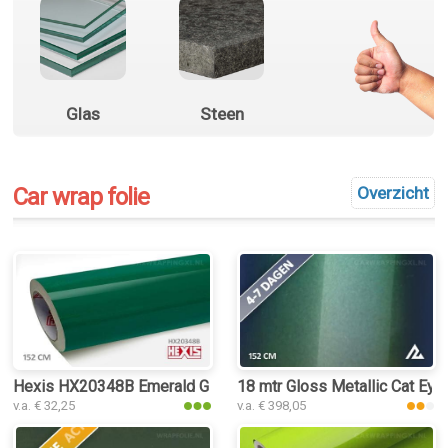
Glas
Steen
Car wrap folie
Overzicht
Hexis HX20348B Emerald Green Gloss car wrap folie
18 mtr Gloss Metallic Cat Eye
v.a. € 32,25
v.a. € 398,05