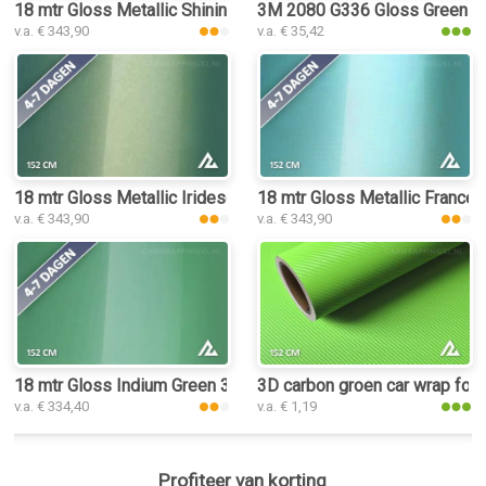
18 mtr Gloss Metallic Shining Green 3199 car wrap folie
3M 2080 G336 Gloss Green Env
v.a. € 343,90
v.a. € 35,42
18 mtr Gloss Metallic Iridescent Emerald 3147 car wrap folie
18 mtr Gloss Metallic Frances
v.a. € 343,90
v.a. € 343,90
18 mtr Gloss Indium Green 3228 car wrap folie
3D carbon groen car wrap foli
v.a. € 334,40
v.a. € 1,19
Profiteer van korting