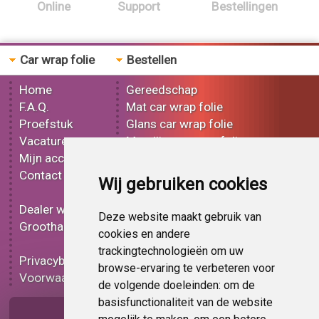
Online
Support
Bestellingen
Car wrap folie
Bestellen
Home
Gereedschap
F.A.Q.
Mat car wrap folie
Proefstuk
Glans car wrap folie
Vacatures
Metallic car wrap folie
Mijn account
3D car wrap folie
Contact
Effect car wrap folie
Wij gebruiken cookies
Bedrukt car wrap folie
Dealer worden
Carbon car wrap folie
Deze website maakt gebruik van
Groothandel
Tint folie
cookies en andere
Functionele folie
trackingtechnologieën om uw
Privacybeleid
Car wrap folie korting
browse-ervaring te verbeteren voor
Voorwaarden
Op bestelling
de volgende doeleinden:
om de
basisfunctionaliteit van de website
Pagina delen