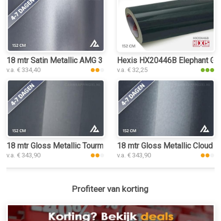
18 mtr Satin Metallic AMG 3111 car wrap folie
Hexis HX20446B Elephant Grey
v.a. € 334,40
v.a. € 32,25
18 mtr Gloss Metallic Tourmaline Grey 3189 car wrap folie
18 mtr Gloss Metallic Cloud G
v.a. € 343,90
v.a. € 343,90
Profiteer van korting