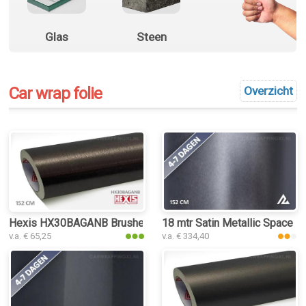
Glas
Steen
Car wrap folie
Overzicht
Hexis HX30BAGANB Brushed Aluminium Anthracite car wrap fo
18 mtr Satin Metallic Space G
v.a. € 65,25
v.a. € 334,40