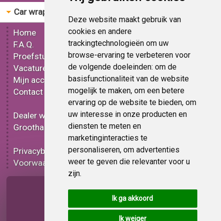
Car wrap folie
Bestellen
Deze website maakt gebruik van
cookies en andere
Home
Gereedschap
trackingtechnologieën om uw
F.A.Q.
Mat car wrap folie
browse-ervaring te verbeteren voor
Proefstuk
Glans car wrap folie
de volgende doeleinden:
om de
Vacatures
Metallic car wrap folie
basisfunctionaliteit van de website
Mijn account
3D car wrap folie
mogelijk te maken
,
om een betere
Contact
Effect car wrap folie
ervaring op de website te bieden
,
om
Bedrukt car wrap folie
uw interesse in onze producten en
Dealer worden
Carbon car wrap folie
diensten te meten en
Groothandel
Tint folie
marketinginteracties te
Functionele folie
personaliseren
,
om advertenties
Privacybeleid
Car wrap folie korting
weer te geven die relevanter voor u
Voorwaarden
Op bestelling
zijn
.
Pagina delen
Ik ga akkoord
Ik weiger