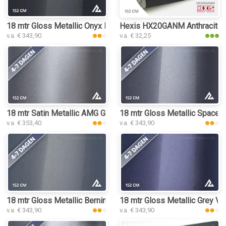
18 mtr Gloss Metallic Onyx Dark Grey 3164 car wrap folie
Hexis HX20GANM Anthracite Gr
v.a. € 343,90
v.a. € 32,25
18 mtr Satin Metallic AMG Grey 3103 car wrap folie
18 mtr Gloss Metallic Space G
v.a. € 353,40
v.a. € 343,90
18 mtr Gloss Metallic Bernina Grey 3186 car wrap folie
18 mtr Gloss Metallic Grey Vio
v.a. € 343,90
v.a. € 343,90