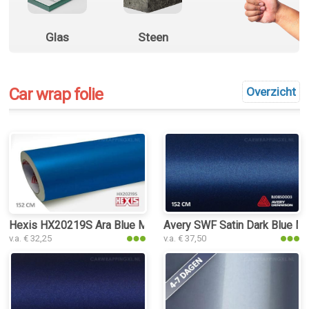
Glas
Steen
Car wrap folie
Overzicht
Hexis HX20219S Ara Blue Metallic Satin car wrap folie
Avery SWF Satin Dark Blue Met
v.a. € 32,25
v.a. € 37,50