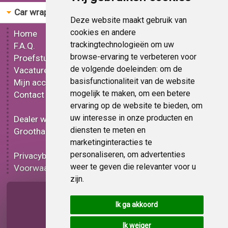
Car wrap folie
Bestellen
Deze website maakt gebruik van
cookies en andere
Home
Gereedschap
trackingtechnologieën om uw
F.A.Q.
Mat car wrap folie
browse-ervaring te verbeteren voor
Proefstuk
Glans car wrap folie
de volgende doeleinden:
om de
Vacatures
Metallic car wrap folie
basisfunctionaliteit van de website
Mijn account
3D car wrap folie
mogelijk te maken
,
om een betere
Contact
Effect car wrap folie
ervaring op de website te bieden
,
om
Bedrukt car wrap folie
uw interesse in onze producten en
Dealer worden
Carbon car wrap folie
diensten te meten en
Groothandel
Tint folie
marketinginteracties te
Functionele folie
personaliseren
,
om advertenties
Privacybeleid
Car wrap folie korting
weer te geven die relevanter voor u
Voorwaarden
Op bestelling
zijn
.
Pagina delen
Ik ga akkoord
Ik weiger