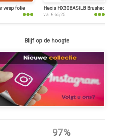
ap folie
r wrap folie
Hexis HX30BASILB Brushed Aluminium Silve
v.a. € 65,25
Blijf op de hoogte
97%