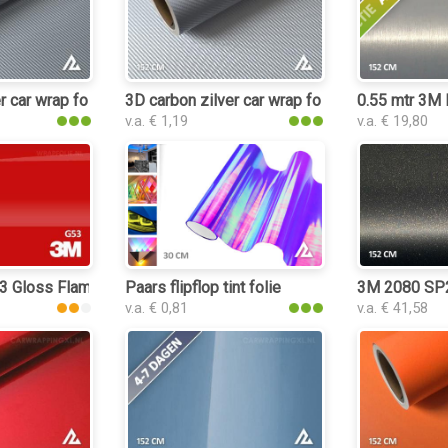
r car wrap folie
3D carbon zilver car wrap folie
0.55 mtr 3M
v.a. € 1,19
v.a. € 19,80
 wrap folie
53 Gloss Flame Red
Paars flipflop tint folie
3M 2080 SP24
v.a. € 0,81
v.a. € 41,58