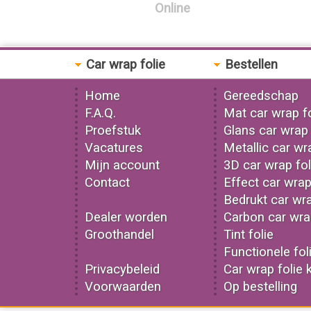
Online
Car wrap folie
Bestellen
Home
Gereedschap
F.A.Q.
Mat car wrap fo
Proefstuk
Glans car wrap 
Vacatures
Metallic car wr
Mijn account
3D car wrap fol
Contact
Effect car wrap
Bedrukt car wra
Dealer worden
Carbon car wrap
Groothandel
Tint folie
Functionele fol
Privacybeleid
Car wrap folie 
Voorwaarden
Op bestelling