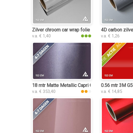
Zilver chroom car wrap folie
4D carbon zilve
v.a. € 1,40
v.a. € 1,26
18 mtr Matte Metallic Capri Grey Purple 3099 car
0.56 mtr 3M G
v.a. € 353,40
v.a. € 14,85