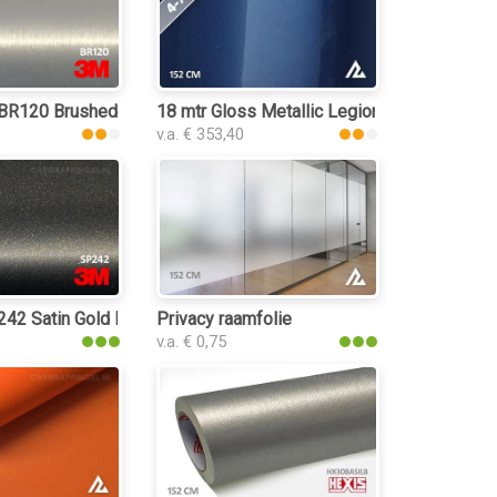
 BR120 Brushed Aluminium
18 mtr Gloss Metallic Legion Blue 3072 car 
v.a. € 353,40
2 Satin Gold Dust Black car wrap folie
Privacy raamfolie
v.a. € 0,75