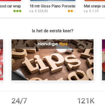
e
rood car wrap folie
18 mtr Gloss Piano Porcelain Blue 3245 car wr
Mat oranje ca
v.a. € 334,40
v.a. € 1,19
Is het de eerste keer?
24/7
121K