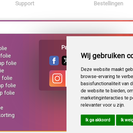
Support
Bestellingen
Pagina delen
lie
Wij gebruiken c
folie
ap folie
Deze website maakt gebr
ie
browse-ervaring te verb
 folie
basisfunctionaliteit van
p folie
de website te bieden
,
om
 folie
marketinginteracties te 
relevanter voor u zijn
.
ie
korting
Ik ga akkoord
Ik wei