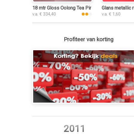
18 mtr Gloss Oolong Tea Pink 3139 car wrap foli
Glans metallic 
v.a. € 334,40
v.a. € 1,60
Profiteer van korting
2011