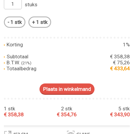
stuks
Korting
1%
Subtotaal
€ 358,38
B.T.W.
€ 75,26
(21%)
Totaalbedrag
€ 433,64
1 stk
2 stk
5 stk
€ 358,38
€ 354,76
€ 343,90