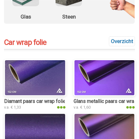
Glas
Steen
Car wrap folie
Overzicht
Diamant paars car wrap folie
Glans metallic paars car wrap 
v.a. € 1,33
v.a. € 1,60