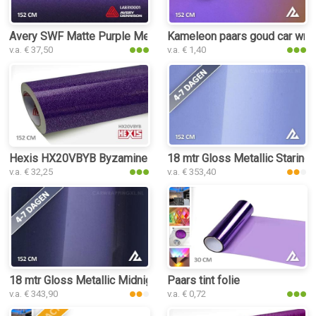
Avery SWF Matte Purple Metallic car wrap folie
Kameleon paars goud car wrap
v.a. € 37,50
v.a. € 1,40
Hexis HX20VBYB Byzamine Violet Gloss car wrap folie
18 mtr Gloss Metallic Staring 
v.a. € 32,25
v.a. € 353,40
18 mtr Gloss Metallic Midnight Purple 3204 car wrap folie
Paars tint folie
v.a. € 343,90
v.a. € 0,72