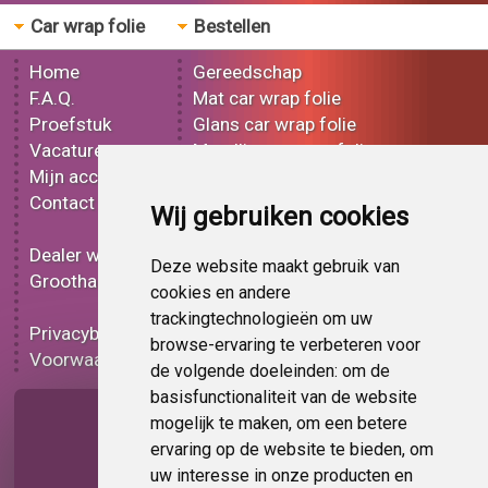
Car wrap folie
Bestellen
Home
Gereedschap
F.A.Q.
Mat car wrap folie
Proefstuk
Glans car wrap folie
Vacatures
Metallic car wrap folie
Mijn account
3D car wrap folie
Contact
Effect car wrap folie
Wij gebruiken cookies
Bedrukt car wrap folie
Dealer worden
Carbon car wrap folie
Deze website maakt gebruik van
Groothandel
Tint folie
cookies en andere
Functionele folie
trackingtechnologieën om uw
Privacybeleid
Car wrap folie korting
browse-ervaring te verbeteren voor
Voorwaarden
Op bestelling
de volgende doeleinden:
om de
basisfunctionaliteit van de website
Pagina delen
mogelijk te maken
,
om een betere
ervaring op de website te bieden
,
om
uw interesse in onze producten en