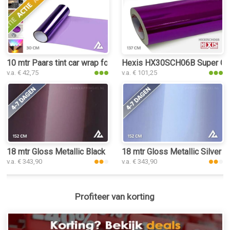
10 mtr Paars tint car wrap folie
Hexis HX30SCH06B Super Chro
v.a. € 42,75
v.a. € 101,25
18 mtr Gloss Metallic Black Rose 3053 car wrap folie
18 mtr Gloss Metallic Silver P
v.a. € 343,90
v.a. € 343,90
Profiteer van korting