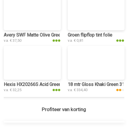
Avery SWF Matte Olive Green car wrap folie
Groen flipflop tint folie
v.a. € 37,50
v.a. € 0,81
Hexis HX20266S Acid Green Satin car wrap folie
18 mtr Gloss Khaki Green 3142
v.a. € 32,25
v.a. € 334,40
Profiteer van korting