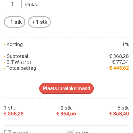
stuks
Korting
1%
Subtotaal
€ 368,28
B.T.W.
€ 77,34
(21%)
Totaalbedrag
€ 445,62
1 stk
2 stk
5 stk
€ 368,28
€ 364,56
€ 353,40