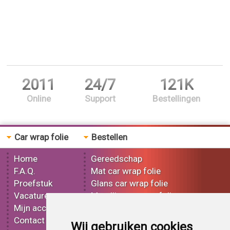
2011
24/7
121K
Online
Support
Bestellingen
Car wrap folie
Bestellen
Home
Gereedschap
F.A.Q.
Mat car wrap folie
Proefstuk
Glans car wrap folie
Vacatures
Metallic car wrap folie
Mijn account
3D car wrap folie
Contact
Effect car wrap folie
Wij gebruiken cookies