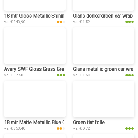
18 mtr Gloss Metallic Shining Green 3199 car wrap folie
Glans donkergroen car wrap fo
v.a. € 343,90
v.a. € 1,52
Avery SWF Gloss Grass Green car wrap folie
Glans metallic groen car wrap 
v.a. € 37,50
v.a. € 1,60
18 mtr Matte Metallic Blue Green 3081 car wrap folie
Groen tint folie
v.a. € 353,40
v.a. € 0,72