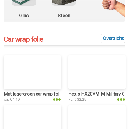
Glas
Steen
Car wrap folie
Overzicht
Mat legergroen car wrap folie
Hexis HX20VMIM Military Gree
v.a. € 1,19
v.a. € 32,25