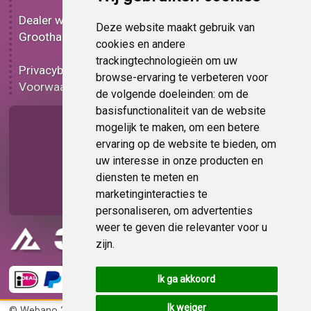
Bedrukt car wrap folie
Dealer worden
Carbon car wrap folie
Deze website maakt gebruik van
Groothandel
Tint folie
cookies en andere
Functionele folie
trackingtechnologieën om uw
Privacybeleid
Car wrap folie korting
browse-ervaring te verbeteren voor
Voorwaarden
Op bestelling
de volgende doeleinden:
om de
basisfunctionaliteit van de website
Pagina delen
mogelijk te maken
,
om een betere
ervaring op de website te bieden
,
om
uw interesse in onze producten en
diensten te meten en
marketinginteracties te
personaliseren
,
om advertenties
weer te geven die relevanter voor u
zijn
.
Ik ga akkoord
Ik weiger
© Webano 2026
KvK 72383585