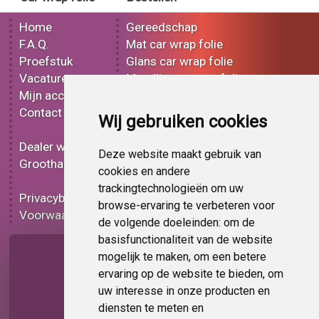
Home
Gereedschap
F.A.Q.
Mat car wrap folie
Proefstuk
Glans car wrap folie
Vacatures
Metallic car wrap folie
Mijn account
3D car wrap folie
Contact
Effect car wrap folie
Wij gebruiken cookies
Bedrukt car wrap folie
Dealer worden
Carbon car wrap folie
Deze website maakt gebruik van
Groothandel
Tint folie
cookies en andere
Functionele folie
trackingtechnologieën om uw
Privacybeleid
Car wrap folie korting
browse-ervaring te verbeteren voor
Voorwaarden
Op bestelling
de volgende doeleinden:
om de
basisfunctionaliteit van de website
Pagina delen
mogelijk te maken
,
om een betere
ervaring op de website te bieden
,
om
uw interesse in onze producten en
diensten te meten en