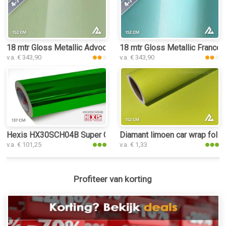
18 mtr Gloss Metallic Advocado Green 3028 car wrap folie
18 mtr Gloss Metallic Frances
v.a. € 343,90
v.a. € 343,90
Hexis HX30SCH04B Super Chrome Green Gloss car wrap foli
Diamant limoen car wrap folie
v.a. € 101,25
v.a. € 1,33
Profiteer van korting