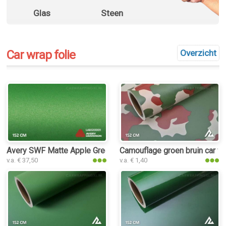
Glas
Steen
Car wrap folie
Overzicht
Avery SWF Matte Apple Green Metallic car wrap folie
Camouflage groen bruin car wr
v.a. € 37,50
v.a. € 1,40