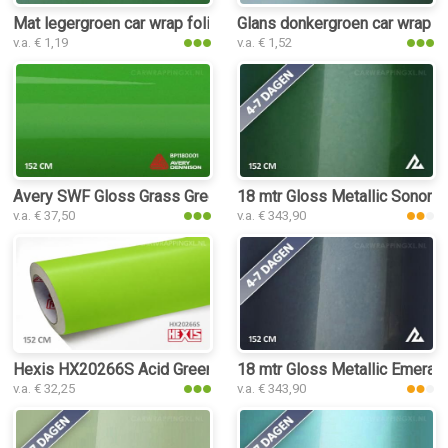
Mat legergroen car wrap folie
Glans donkergroen car wrap fo
v.a. € 1,19
v.a. € 1,52
Avery SWF Gloss Grass Green car wrap folie
18 mtr Gloss Metallic Sonoma
v.a. € 37,50
v.a. € 343,90
Hexis HX20266S Acid Green Satin car wrap folie
18 mtr Gloss Metallic Emerald
v.a. € 32,25
v.a. € 343,90