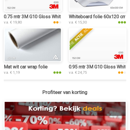
0.75 mtr 3M G10 Gloss White
Whiteboard folie 60x120 cm
v.a. € 19,80
v.a. € 15,30
Mat wit car wrap folie
0.95 mtr 3M G10 Gloss White
v.a. € 1,19
v.a. € 24,75
Profiteer van korting