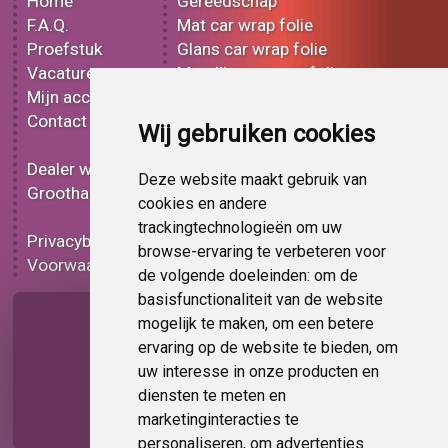
Home
Gereedschap
F.A.Q.
Mat car wrap folie
Proefstuk
Glans car wrap folie
Vacatures
Metallic car wrap folie
Mijn account
3D car wrap folie
Contact
Effect car wrap folie
Wij gebruiken cookies
Bedrukt car wrap folie
Dealer worden
Carbon car wrap folie
Deze website maakt gebruik van
Groothandel
Tint folie
cookies en andere
Functionele folie
trackingtechnologieën om uw
Privacybeleid
Car wrap folie korting
browse-ervaring te verbeteren voor
Voorwaarden
Op bestelling
de volgende doeleinden:
om de
basisfunctionaliteit van de website
Pagina delen
mogelijk te maken
,
om een betere
ervaring op de website te bieden
,
om
uw interesse in onze producten en
diensten te meten en
marketinginteracties te
personaliseren
,
om advertenties