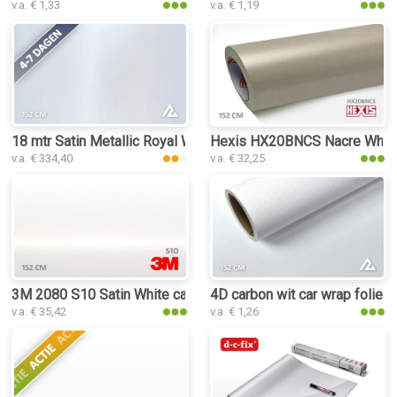
v.a. € 1,33
v.a. € 1,19
18 mtr Satin Metallic Royal White 3110 car wrap folie
Hexis HX20BNCS Nacre White S
v.a. € 334,40
v.a. € 32,25
3M 2080 S10 Satin White car wrap folie
4D carbon wit car wrap folie
v.a. € 35,42
v.a. € 1,26