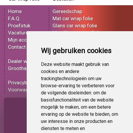
Home
Gereedschap
F.A.Q.
Mat car wrap folie
Proefstuk
Glans car wrap folie
Vacatures
Metallic car wrap folie
Mijn account
3D car wrap folie
Contact
Effect car wrap folie
Wij gebruiken cookies
Bedrukt car wrap folie
Dealer worden
Carbon car wrap folie
Deze website maakt gebruik van
Groothandel
Tint folie
cookies en andere
Functionele folie
trackingtechnologieën om uw
Privacybeleid
Car wrap folie korting
browse-ervaring te verbeteren voor
Voorwaarden
Op bestelling
de volgende doeleinden:
om de
basisfunctionaliteit van de website
Pagina delen
mogelijk te maken
,
om een betere
ervaring op de website te bieden
,
om
uw interesse in onze producten en
diensten te meten en