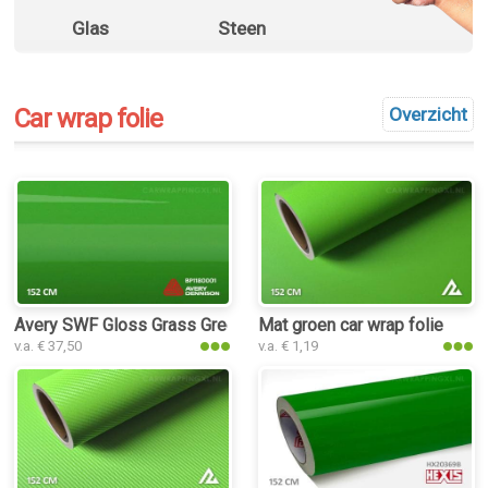
Glas
Steen
Car wrap folie
Overzicht
Avery SWF Gloss Grass Green car wrap folie
Mat groen car wrap folie
v.a. € 37,50
v.a. € 1,19