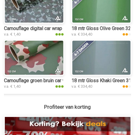
Camouflage digital car wrap folie
18 mtr Gloss Olive Green 3217
v.a. € 1,40
v.a. € 334,40
Camouflage groen bruin car wrap folie
18 mtr Gloss Khaki Green 3142
v.a. € 1,40
v.a. € 334,40
Profiteer van korting