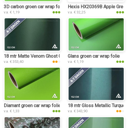
3D carbon groen car wrap folie
Hexis HX20369B Apple Green 
v.a. € 1,19
v.a. € 32,25
18 mtr Matte Venom Ghost Green 3083 car wrap folie
Glans groen car wrap folie
v.a. € 353,40
v.a. € 1,19
Diamant groen car wrap folie
18 mtr Gloss Metallic Turquoi
v.a. € 1,33
v.a. € 343,90