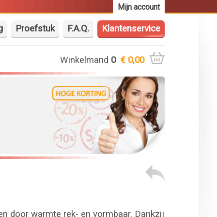
Mijn account
g
Proefstuk
F.A.Q.
Klantenservice
Winkelmand
0
€ 0,00
en door warmte rek- en vormbaar. Dankzij