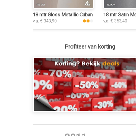
18 mtr Gloss Metallic Cuban Sand 3033 car wrap 
18 mtr Satin Me
v.a. € 343,90
v.a. € 353,40
Profiteer van korting