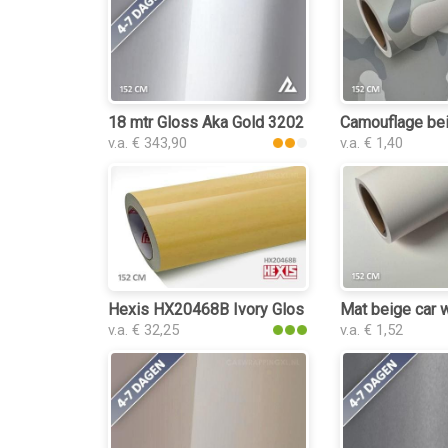
18 mtr Gloss Aka Gold 3202 car wrap folie
Camouflage bei
v.a. € 343,90
v.a. € 1,40
Hexis HX20468B Ivory Gloss car wrap folie
Mat beige car w
v.a. € 32,25
v.a. € 1,52