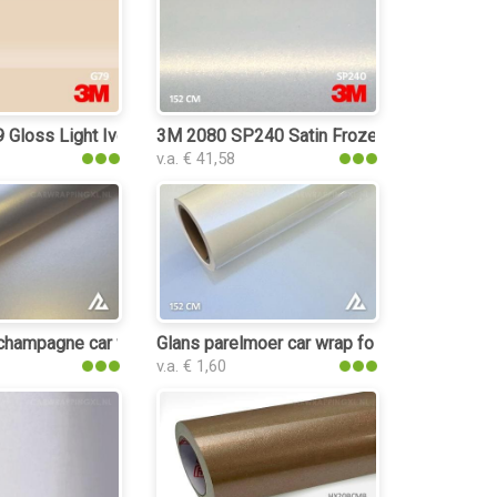
Gloss Light Ivory car wrap folie
3M 2080 SP240 Satin Frozen Vanilla car wra
v.a. € 41,58
champagne car wrap folie
Glans parelmoer car wrap folie
v.a. € 1,60