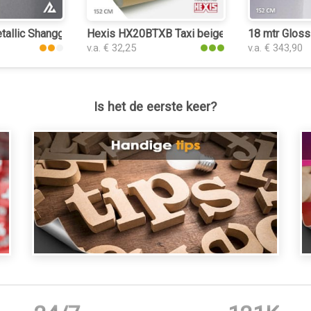
folie
tallic Shanggeyan 3101 car wrap folie
Hexis HX20BTXB Taxi beige Gloss car wrap fo
18 mtr Gloss
v.a. € 32,25
v.a. € 343,90
Is het de eerste keer?