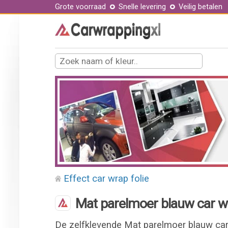
Grote voorraad
Snelle levering
Veilig betalen
Effect car wrap folie
Mat parelmoer blauw car wr
De zelfklevende Mat parelmoer blauw car 