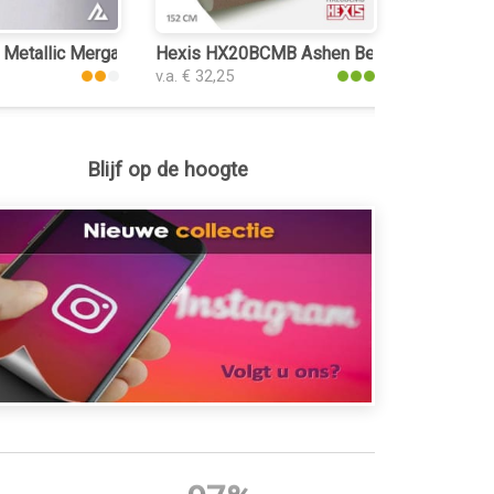
lie
 Metallic Mergami 3168 car wrap folie
Hexis HX20BCMB Ashen Beige Metalic Gloss
v.a. € 32,25
Blijf op de hoogte