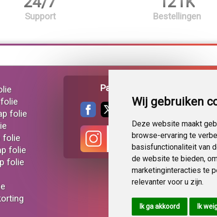
24/7
121K
Support
Bestellingen
Pagina delen
lie
Wij gebruiken c
folie
ap folie
Deze website maakt gebr
ie
browse-ervaring te verb
 folie
basisfunctionaliteit van
p folie
de website te bieden
,
om
 folie
marketinginteracties te 
relevanter voor u zijn
.
ie
korting
Ik ga akkoord
Ik wei