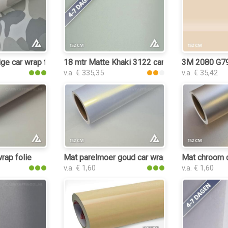
ge car wrap folie
18 mtr Matte Khaki 3122 car wrap folie
3M 2080 G79 
v.a. € 335,35
v.a. € 35,42
rap folie
Mat parelmoer goud car wrap folie
Mat chroom 
v.a. € 1,60
v.a. € 1,60