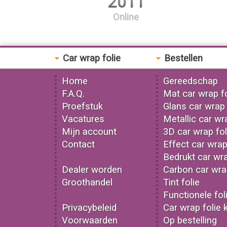
2011
Online
Car wrap folie
Bestellen
Home
Gereedschap
F.A.Q.
Mat car wrap fo
Proefstuk
Glans car wrap 
Vacatures
Metallic car wr
Mijn account
3D car wrap fol
Contact
Effect car wrap
Bedrukt car wra
Dealer worden
Carbon car wrap
Groothandel
Tint folie
Functionele fol
Privacybeleid
Car wrap folie 
Voorwaarden
Op bestelling