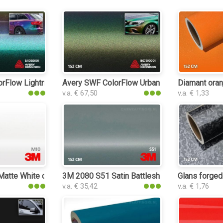
rap folie
rFlow Lightning Ridge Gloss car wrap folie
Avery SWF ColorFlow Urban Jungle Satin car w
Diamant oranj
v.a. € 67,50
v.a. € 1,33
tte White car wrap folie
3M 2080 S51 Satin Battleship Gray car wrap fo
Glans forged
v.a. € 35,42
v.a. € 1,76