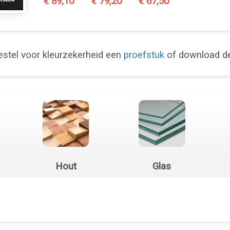
€ 89,10
€ 79,20
€ 67,50
stel voor kleurzekerheid een
proefstuk
of download 
Hout
Glas