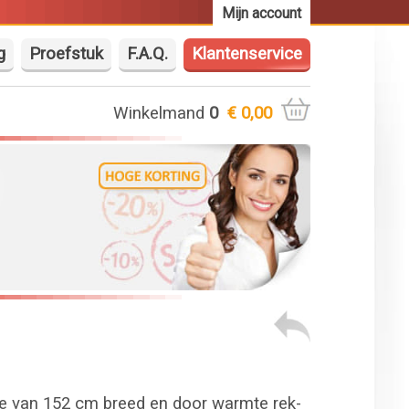
Mijn account
g
Proefstuk
F.A.Q.
Klantenservice
Winkelmand
0
€ 0,00
ie van 152 cm breed en door warmte rek-