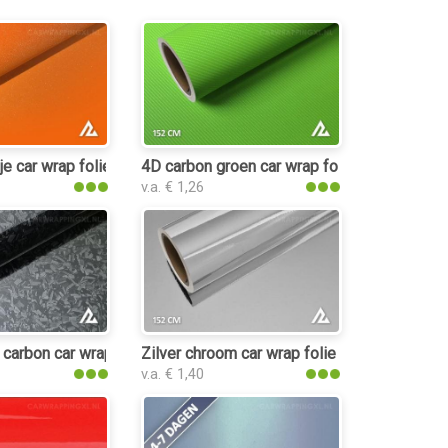
rap folie
e car wrap folie
4D carbon groen car wrap folie
v.a. € 1,26
lie
 carbon car wrap folie
Zilver chroom car wrap folie
v.a. € 1,40