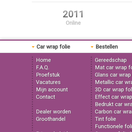
2011
Online
Car wrap folie
Bestellen
Home
Gereedschap
F.A.Q.
Mat car wrap fo
Proefstuk
Glans car wrap 
Vacatures
Metallic car wr
Mijn account
3D car wrap fol
Contact
Effect car wrap
Bedrukt car wra
Dealer worden
Carbon car wrap
Groothandel
Tint folie
Functionele fol