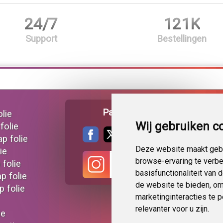
24/7
121K
Support
Bestellingen
Pagina delen
lie
Wij gebruiken c
folie
ap folie
Deze website maakt gebr
ie
browse-ervaring te verb
 folie
basisfunctionaliteit van
p folie
de website te bieden
,
om
 folie
marketinginteracties te 
relevanter voor u zijn
.
ie