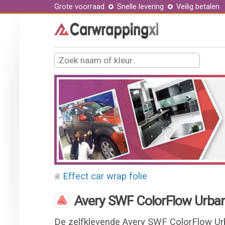
Grote voorraad
Snelle levering
Veilig betalen
Effect car wrap folie
Avery SWF ColorFlow Urban 
De zelfklevende Avery SWF ColorFlow Urb