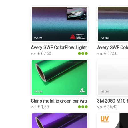
Avery SWF ColorFlow Lightning Ridge Satin car w
Avery SWF Colo
v.a. € 67,50
v.a. € 67,50
Glans metallic groen car wrap folie
3M 2080 M10 Ma
v.a. € 1,60
v.a. € 35,42