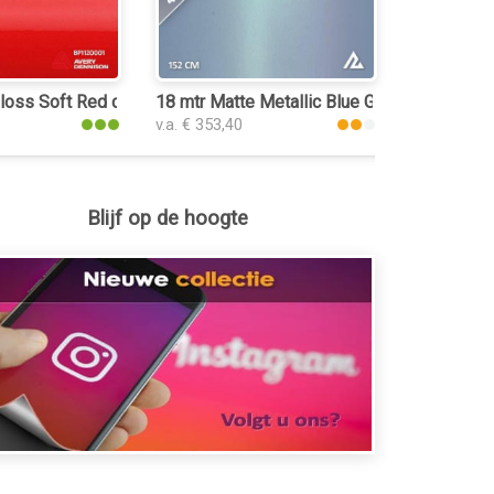
oss Soft Red car wrap folie
18 mtr Matte Metallic Blue Green 3081 car w
v.a. € 353,40
Blijf op de hoogte