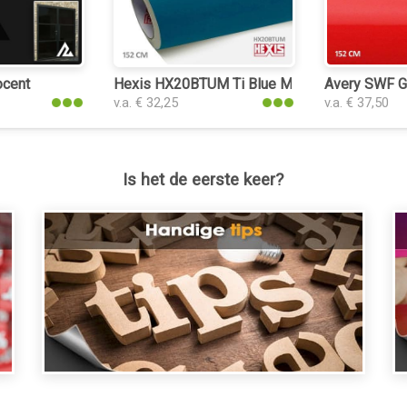
ocent
Hexis HX20BTUM Ti Blue Matt car wrap folie
Avery SWF Gl
v.a. € 32,25
v.a. € 37,50
Is het de eerste keer?