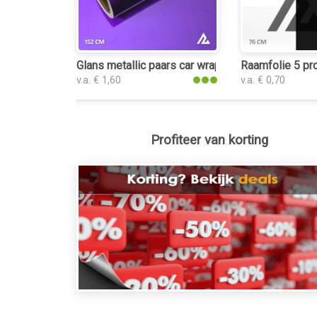
Glans metallic paars car wrap folie
Raamfolie 5 pr
v.a. € 1,60
v.a. € 0,70
Profiteer van korting