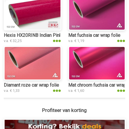
Hexis HX20RINB Indian Pink Gloss car wrap folie
Mat fuchsia car wrap folie
v.a. € 32,25
v.a. € 1,19
Diamant roze car wrap folie
Mat chroom fuchsia car wrap f
v.a. € 1,33
v.a. € 1,60
Profiteer van korting