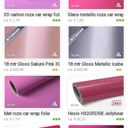
3D carbon roze car wrap folie
Glans metallic roze car wrap f
v.a. € 1,19
v.a. € 1,60
18 mtr Gloss Sakura Pink 3030 car wrap folie
18 mtr Gloss Metallic Iceberry
v.a. € 343,90
v.a. € 343,90
Mat roze car wrap folie
Hexis HX20RDRB Jellybean Pin
v.a. € 1,19
v.a. € 32,25