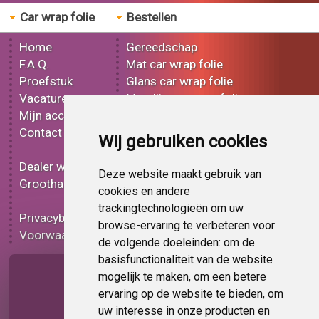
Car wrap folie
Bestellen
Home
Gereedschap
F.A.Q.
Mat car wrap folie
Proefstuk
Glans car wrap folie
Vacatures
Metallic car wrap folie
Mijn account
3D car wrap folie
Contact
Effect car wrap folie
Wij gebruiken cookies
Bedrukt car wrap folie
Dealer worden
Carbon car wrap folie
Deze website maakt gebruik van
Groothandel
Tint folie
cookies en andere
Functionele folie
trackingtechnologieën om uw
Privacybeleid
Car wrap folie korting
browse-ervaring te verbeteren voor
Voorwaarden
Op bestelling
de volgende doeleinden:
om de
basisfunctionaliteit van de website
Pagina delen
mogelijk te maken
,
om een betere
ervaring op de website te bieden
,
om
uw interesse in onze producten en