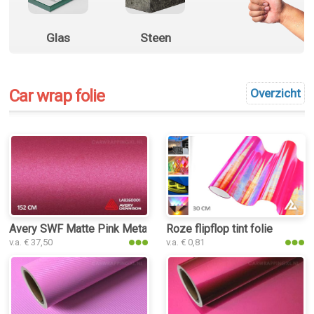
Glas
Steen
Car wrap folie
Overzicht
Avery SWF Matte Pink Metallic car wrap folie
Roze flipflop tint folie
v.a. € 37,50
v.a. € 0,81