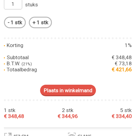
stuks
Korting
1%
Subtotaal
€ 348,48
B.T.W.
€ 73,18
(21%)
Totaalbedrag
€ 421,66
1 stk
2 stk
5 stk
€ 348,48
€ 344,96
€ 334,40