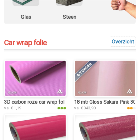
Glas
Steen
Car wrap folie
Overzicht
3D carbon roze car wrap folie
18 mtr Gloss Sakura Pink 3030
v.a. € 1,19
v.a. € 343,90