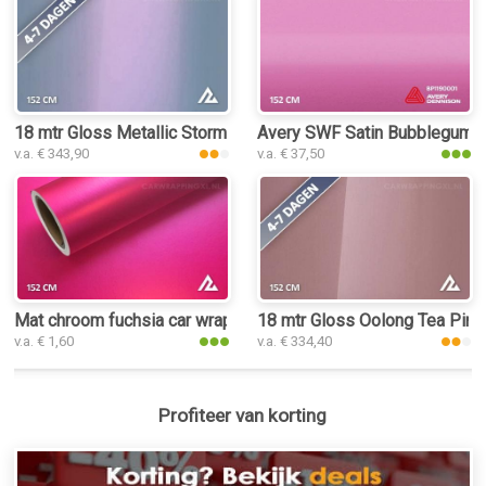
18 mtr Gloss Metallic Storm Grey Purple 3041 car wrap folie
Avery SWF Satin Bubblegum Pi
v.a. € 343,90
v.a. € 37,50
Mat chroom fuchsia car wrap folie
18 mtr Gloss Oolong Tea Pink 
v.a. € 1,60
v.a. € 334,40
Profiteer van korting