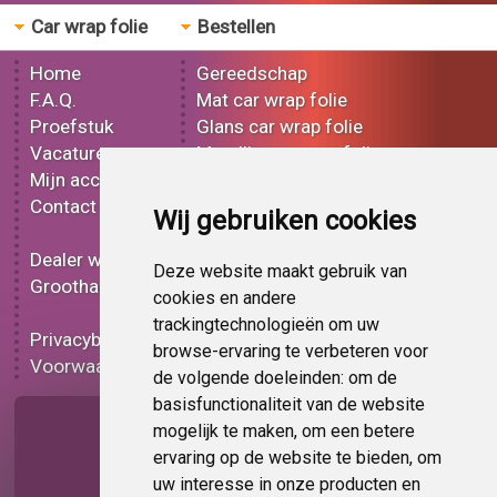
Car wrap folie
Bestellen
Home
Gereedschap
F.A.Q.
Mat car wrap folie
Proefstuk
Glans car wrap folie
Vacatures
Metallic car wrap folie
Mijn account
3D car wrap folie
Contact
Effect car wrap folie
Wij gebruiken cookies
Bedrukt car wrap folie
Dealer worden
Carbon car wrap folie
Deze website maakt gebruik van
Groothandel
Tint folie
cookies en andere
Functionele folie
trackingtechnologieën om uw
Privacybeleid
Car wrap folie korting
browse-ervaring te verbeteren voor
Voorwaarden
Op bestelling
de volgende doeleinden:
om de
basisfunctionaliteit van de website
Pagina delen
mogelijk te maken
,
om een betere
ervaring op de website te bieden
,
om
uw interesse in onze producten en