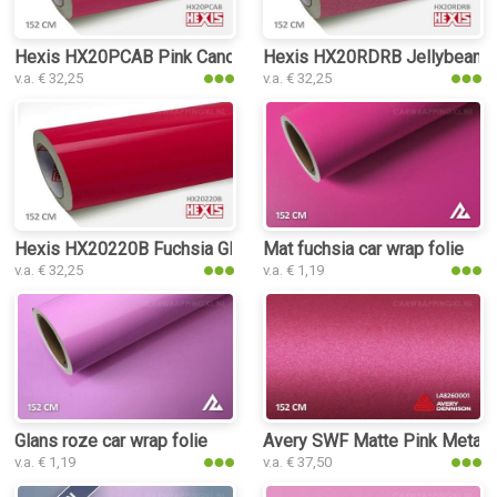
Hexis HX20PCAB Pink Candy Gloss car wrap folie
Hexis HX20RDRB Jellybean Pin
v.a. € 32,25
v.a. € 32,25
Hexis HX20220B Fuchsia Gloss car wrap folie
Mat fuchsia car wrap folie
v.a. € 32,25
v.a. € 1,19
Glans roze car wrap folie
Avery SWF Matte Pink Metallic
v.a. € 1,19
v.a. € 37,50