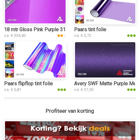
18 mtr Gloss Pink Purple 3140 car wrap folie
Paars tint folie
v.a. € 334,40
v.a. € 0,72
Paars flipflop tint folie
Avery SWF Matte Purple Metall
v.a. € 0,81
v.a. € 37,50
Profiteer van korting