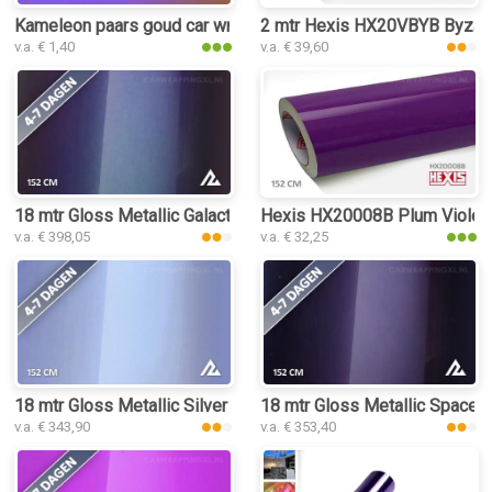
Kameleon paars goud car wrap folie
2 mtr Hexis HX20VBYB Byzami
v.a. € 1,40
v.a. € 39,60
18 mtr Gloss Metallic Galactic Chameleon 3274 car wrap folie
Hexis HX20008B Plum Violet G
v.a. € 398,05
v.a. € 32,25
18 mtr Gloss Metallic Silver Purple 3021 car wrap folie
18 mtr Gloss Metallic Space P
v.a. € 343,90
v.a. € 353,40