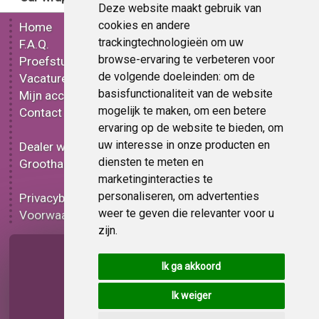
Deze website maakt gebruik van
cookies en andere
Home
Gereedschap
trackingtechnologieën om uw
F.A.Q.
Mat car wrap folie
browse-ervaring te verbeteren voor
Proefstuk
Glans car wrap folie
de volgende doeleinden:
om de
Vacatures
Metallic car wrap folie
basisfunctionaliteit van de website
Mijn account
3D car wrap folie
mogelijk te maken
,
om een betere
Contact
Effect car wrap folie
ervaring op de website te bieden
,
om
Bedrukt car wrap folie
uw interesse in onze producten en
Dealer worden
Carbon car wrap folie
diensten te meten en
Groothandel
Tint folie
marketinginteracties te
Functionele folie
personaliseren
,
om advertenties
Privacybeleid
Car wrap folie korting
weer te geven die relevanter voor u
Voorwaarden
Op bestelling
zijn
.
Pagina delen
Ik ga akkoord
Ik weiger