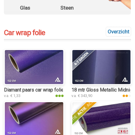
Glas
Steen
Car wrap folie
Overzicht
Diamant paars car wrap folie
18 mtr Gloss Metallic Midnigh
v.a. € 1,33
v.a. € 343,90