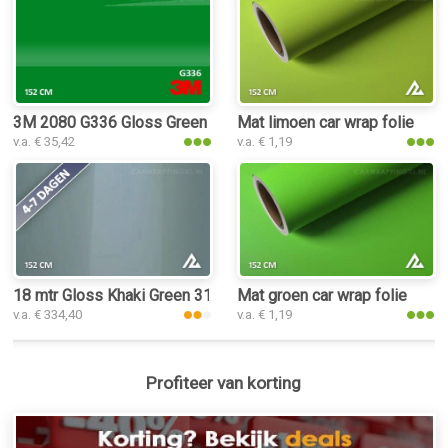
3M 2080 G336 Gloss Green Envy car wrap folie
Mat limoen car wrap folie
v.a. € 35,42
v.a. € 1,19
18 mtr Gloss Khaki Green 3142 car wrap folie
Mat groen car wrap folie
v.a. € 334,40
v.a. € 1,19
Profiteer van korting