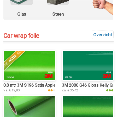
Glas
Steen
Car wrap folie
Overzicht
0.8 mtr 3M S196 Satin Apple Green
3M 2080 G46 Gloss Kelly Gree
v.a. € 19,80
v.a. € 35,42