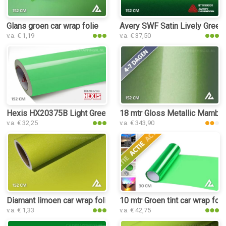
Glans groen car wrap folie
Avery SWF Satin Lively Green M
v.a. € 1,19
v.a. € 37,50
Hexis HX20375B Light Green Gloss car wrap folie
18 mtr Gloss Metallic Mamba 
v.a. € 32,25
v.a. € 343,90
Diamant limoen car wrap folie
10 mtr Groen tint car wrap foli
v.a. € 1,33
v.a. € 42,75