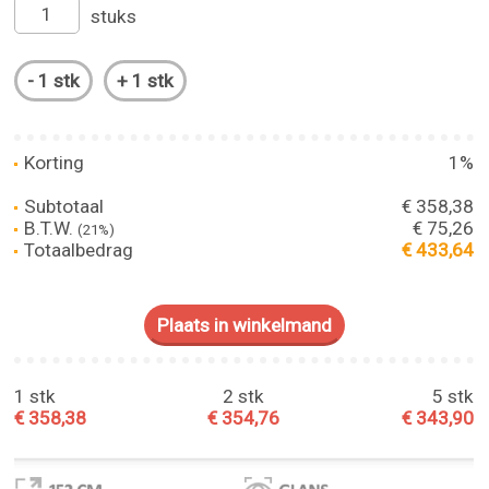
stuks
Korting
1%
Subtotaal
€ 358,38
B.T.W.
€ 75,26
(21%)
Totaalbedrag
€ 433,64
1 stk
2 stk
5 stk
€ 358,38
€ 354,76
€ 343,90