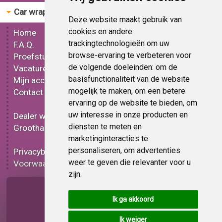
Car wrap folie
Bestellen
Deze website maakt gebruik van
cookies en andere
Home
Gereedschap
trackingtechnologieën om uw
F.A.Q.
Mat car wrap folie
browse-ervaring te verbeteren voor
Proefstuk
Glans car wrap folie
de volgende doeleinden:
om de
Vacatures
Metallic car wrap folie
basisfunctionaliteit van de website
Mijn account
3D car wrap folie
mogelijk te maken
,
om een betere
Contact
Effect car wrap folie
ervaring op de website te bieden
,
om
Bedrukt car wrap folie
uw interesse in onze producten en
Dealer worden
Carbon car wrap folie
diensten te meten en
Groothandel
Tint folie
marketinginteracties te
Functionele folie
personaliseren
,
om advertenties
Privacybeleid
Car wrap folie korting
weer te geven die relevanter voor u
Voorwaarden
Op bestelling
zijn
.
Pagina delen
Ik ga akkoord
Ik weiger