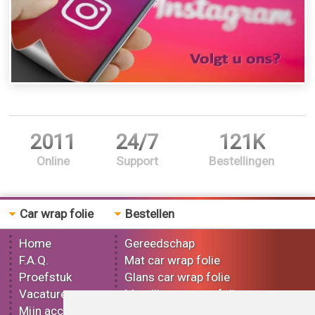
2011
24/7
121K
Online
Support
Bestellingen
Car wrap folie
Bestellen
Home
Gereedschap
F.A.Q.
Mat car wrap folie
Proefstuk
Glans car wrap folie
Vacatures
Metallic car wrap folie
Mijn account
3D car wrap folie