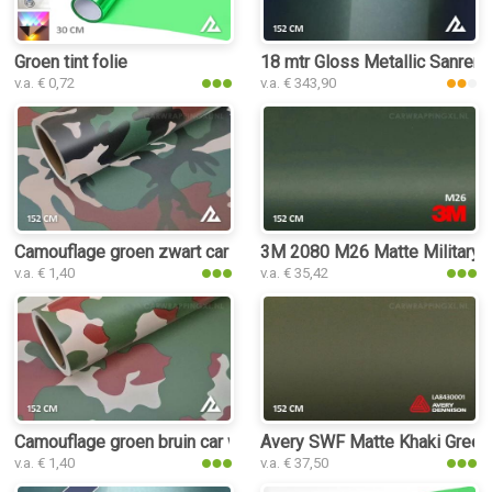
Groen tint folie
18 mtr Gloss Metallic Sanremo
v.a. € 0,72
v.a. € 343,90
Camouflage groen zwart car wrap folie
3M 2080 M26 Matte Military G
v.a. € 1,40
v.a. € 35,42
Camouflage groen bruin car wrap folie
Avery SWF Matte Khaki Green 
v.a. € 1,40
v.a. € 37,50