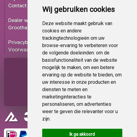
Contact
Effect car wrap folie
Wij gebruiken cookies
Bedrukt car wrap folie
Dealer worden
Carbon car wrap folie
Deze website maakt gebruik van
Groothandel
Tint folie
cookies en andere
Functionele folie
trackingtechnologieën om uw
Privacybeleid
Car wrap folie korting
browse-ervaring te verbeteren voor
Voorwaarden
Op bestelling
de volgende doeleinden:
om de
basisfunctionaliteit van de website
Pagina delen
mogelijk te maken
,
om een betere
ervaring op de website te bieden
,
om
uw interesse in onze producten en
diensten te meten en
marketinginteracties te
personaliseren
,
om advertenties
weer te geven die relevanter voor u
zijn
.
Ik ga akkoord