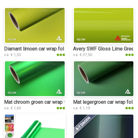
Diamant limoen car wrap folie
Avery SWF Gloss Lime Green c
v.a. € 1,33
v.a. € 37,50
Mat chroom groen car wrap folie
Mat legergroen car wrap folie
v.a. € 1,60
v.a. € 1,19