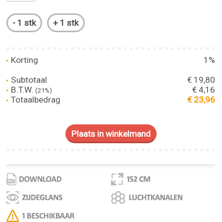
Korting
1%
Subtotaal
€ 19,80
B.T.W.
€ 4,16
(21%)
Totaalbedrag
€ 23,96