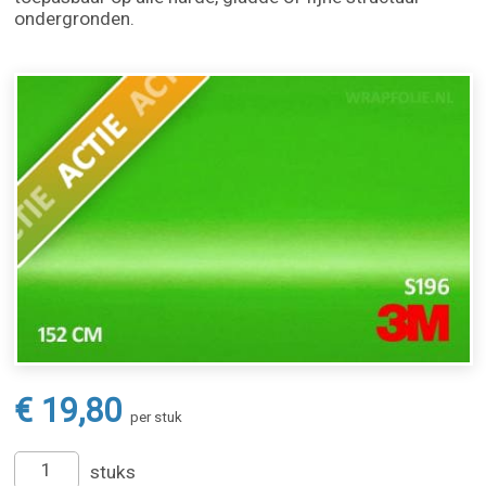
ondergronden.
€ 19,80
per stuk
stuks