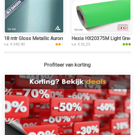
18 mtr Gloss Metallic Aurora Green 3211 car wrap folie
Hexis HX20375M Light Green M
v.a. € 343,90
v.a. € 32,25
Profiteer van korting